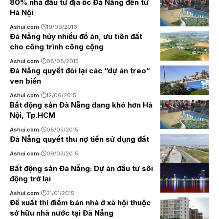
80% nhà đầu tư địa ốc Đà Nẵng đến từ
Hà Nội
Ashui.com
19/09/2016
Đà Nẵng hủy nhiều đồ án, ưu tiên đất
cho công trình công cộng
Ashui.com
08/08/2015
Đà Nẵng quyết đòi lại các “dự án treo”
ven biển
Ashui.com
12/06/2015
Bất động sản Đà Nẵng đang khó hơn Hà
Nội, Tp.HCM
Ashui.com
08/05/2015
Đà Nẵng quyết thu nợ tiền sử dụng đất
Ashui.com
09/03/2015
Bất động sản Đà Nẵng: Dự án đầu tư sôi
động trở lại
Ashui.com
31/01/2015
Đề xuất thí điểm bán nhà ở xã hội thuộc
sở hữu nhà nước tại Đà Nẵng