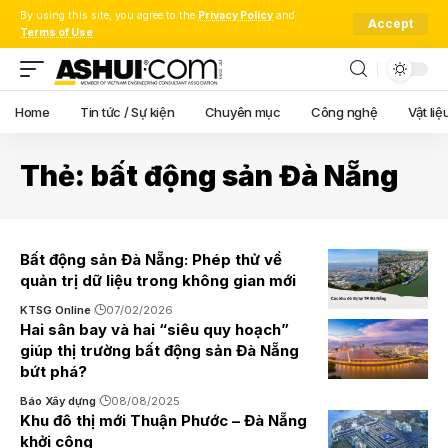
By using this site, you agree to the
Privacy Policy
and
Accept
Terms of Use
.
Home
Tin tức / Sự kiện
Chuyên mục
Công nghệ
Vật liệ
Thẻ:
bất động sản Đà Nẵng
Bất động sản Đà Nẵng: Phép thử về
quản trị dữ liệu trong không gian mới
KTSG Online
07/02/2026
Hai sân bay và hai “siêu quy hoạch”
giúp thị trường bất động sản Đà Nẵng
bứt phá?
Báo Xây dựng
08/08/2025
Khu đô thị mới Thuận Phước – Đà Nẵng
khởi công