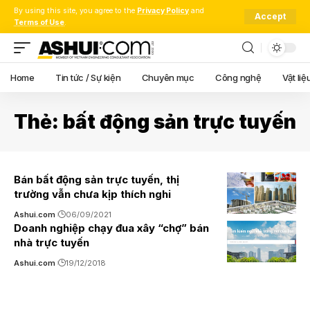
By using this site, you agree to the
Privacy Policy
and
Accept
Terms of Use
.
Home
Tin tức / Sự kiện
Chuyên mục
Công nghệ
Vật liệ
Thẻ:
bất động sản trực tuyến
Bán bất động sản trực tuyến, thị
trường vẫn chưa kịp thích nghi
Ashui.com
06/09/2021
Doanh nghiệp chạy đua xây “chợ” bán
nhà trực tuyến
Ashui.com
19/12/2018