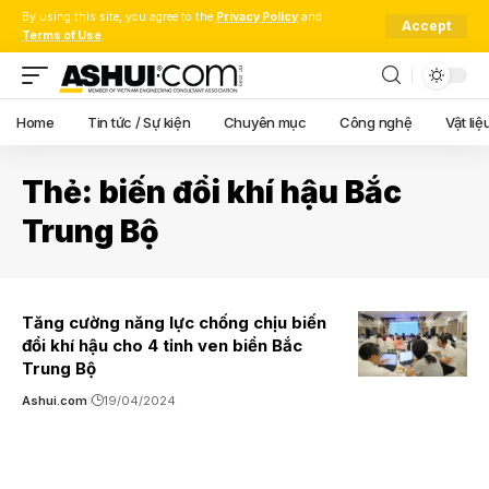
By using this site, you agree to the
Privacy Policy
and
Accept
Terms of Use
.
Home
Tin tức / Sự kiện
Chuyên mục
Công nghệ
Vật liệ
Thẻ:
biến đổi khí hậu Bắc
Trung Bộ
Tăng cường năng lực chống chịu biến
đổi khí hậu cho 4 tỉnh ven biển Bắc
Trung Bộ
Ashui.com
19/04/2024