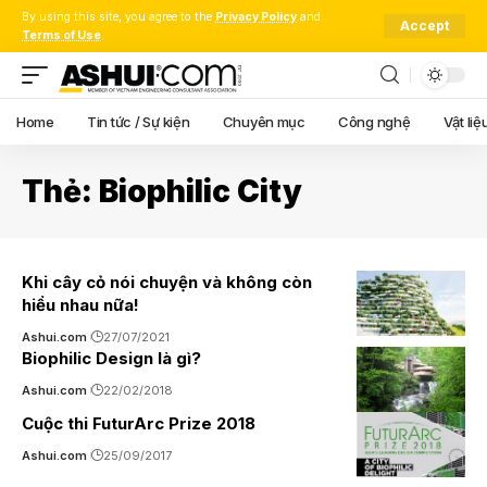
By using this site, you agree to the
Privacy Policy
and
Accept
Terms of Use
.
Home
Tin tức / Sự kiện
Chuyên mục
Công nghệ
Vật liệ
Thẻ:
Biophilic City
Khi cây cỏ nói chuyện và không còn
hiểu nhau nữa!
Ashui.com
27/07/2021
Biophilic Design là gì?
Ashui.com
22/02/2018
Cuộc thi FuturArc Prize 2018
Ashui.com
25/09/2017