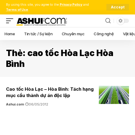
By using this site, you agree to the
Privacy Policy
and
Accept
Terms of Use
.
Home
Tin tức / Sự kiện
Chuyên mục
Công nghệ
Vật liệ
Thẻ:
cao tốc Hòa Lạc Hòa
Bình
Cao tốc Hòa Lạc – Hòa Bình: Tách hạng
mục cầu thành dự án độc lập
Ashui.com
06/05/2012