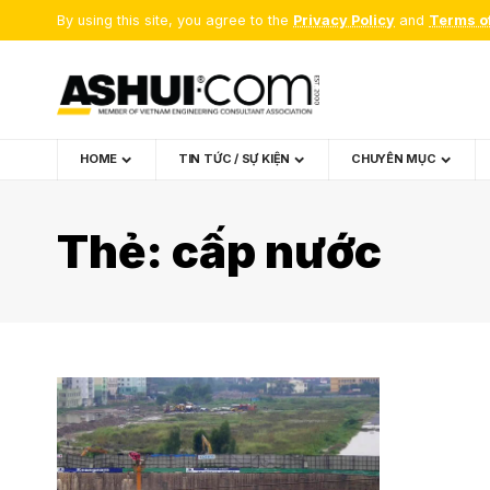
By using this site, you agree to the
Privacy Policy
and
Terms o
HOME
TIN TỨC / SỰ KIỆN
CHUYÊN MỤC
Thẻ:
cấp nước