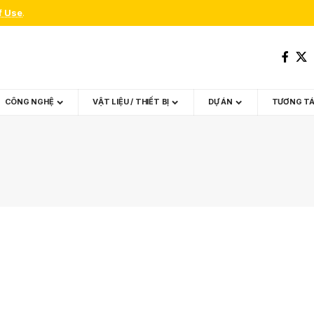
f Use
.
CÔNG NGHỆ
VẬT LIỆU / THIẾT BỊ
DỰ ÁN
TƯƠNG T