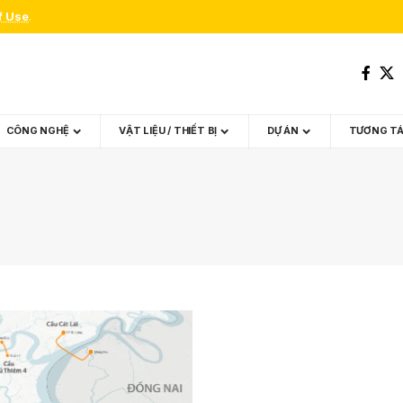
f Use
.
CÔNG NGHỆ
VẬT LIỆU / THIẾT BỊ
DỰ ÁN
TƯƠNG T