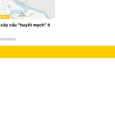
 NƯỚC
 cây cầu “huyết mạch” ở
07/02/2022