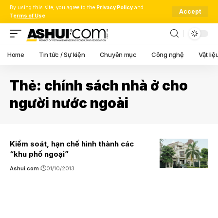
By using this site, you agree to the
Privacy Policy
and
Accept
Terms of Use
.
Home
Tin tức / Sự kiện
Chuyên mục
Công nghệ
Vật liệ
Thẻ:
chính sách nhà ở cho
người nước ngoài
Kiểm soát, hạn chế hình thành các
“khu phố ngoại”
Ashui.com
01/10/2013