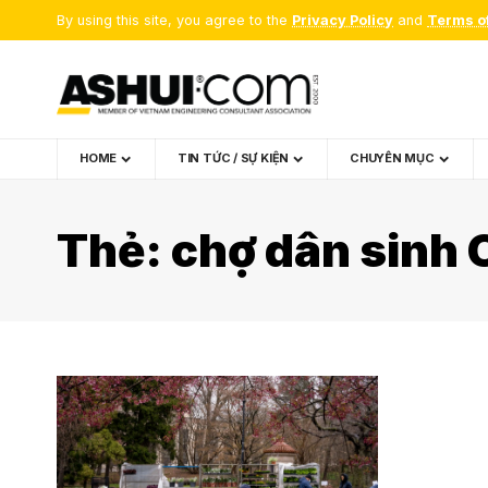
By using this site, you agree to the
Privacy Policy
and
Terms o
HOME
TIN TỨC / SỰ KIỆN
CHUYÊN MỤC
Thẻ:
chợ dân sinh 