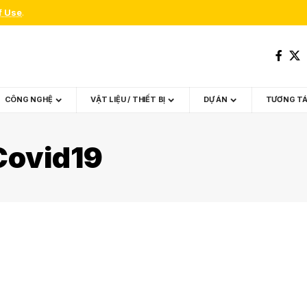
f Use
.
CÔNG NGHỆ
VẬT LIỆU / THIẾT BỊ
DỰ ÁN
TƯƠNG T
Covid19