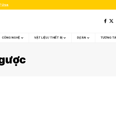
f Use
.
CÔNG NGHỆ
VẬT LIỆU / THIẾT BỊ
DỰ ÁN
TƯƠNG T
ngược