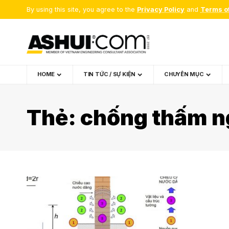
By using this site, you agree to the
Privacy Policy
and
Terms o
HOME
TIN TỨC / SỰ KIỆN
CHUYÊN MỤC
Thẻ:
chống thấm 