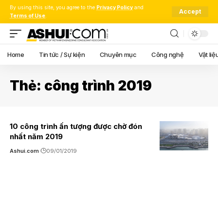
By using this site, you agree to the
Privacy Policy
and
Accept
Terms of Use
.
Home
Tin tức / Sự kiện
Chuyên mục
Công nghệ
Vật liệ
Thẻ:
công trình 2019
10 công trình ấn tượng được chờ đón
nhất năm 2019
Ashui.com
09/01/2019