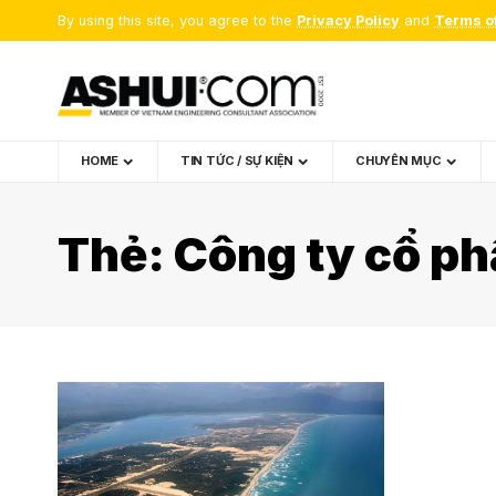
By using this site, you agree to the
Privacy Policy
and
Terms o
HOME
TIN TỨC / SỰ KIỆN
CHUYÊN MỤC
Thẻ:
Công ty cổ ph