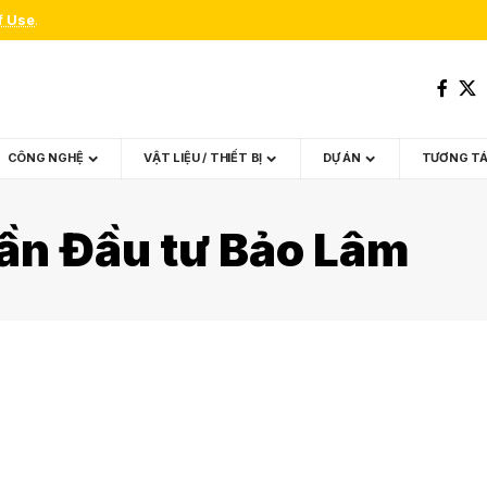
f Use
.
CÔNG NGHỆ
VẬT LIỆU / THIẾT BỊ
DỰ ÁN
TƯƠNG T
ần Đầu tư Bảo Lâm