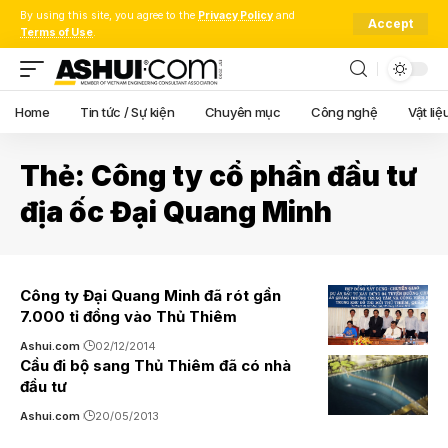
By using this site, you agree to the
Privacy Policy
and
Accept
Terms of Use
.
Home
Tin tức / Sự kiện
Chuyên mục
Công nghệ
Vật liệ
Thẻ:
Công ty cổ phần đầu tư
địa ốc Đại Quang Minh
Công ty Đại Quang Minh đã rót gần
7.000 tỉ đồng vào Thủ Thiêm
Ashui.com
02/12/2014
Cầu đi bộ sang Thủ Thiêm đã có nhà
đầu tư
Ashui.com
20/05/2013