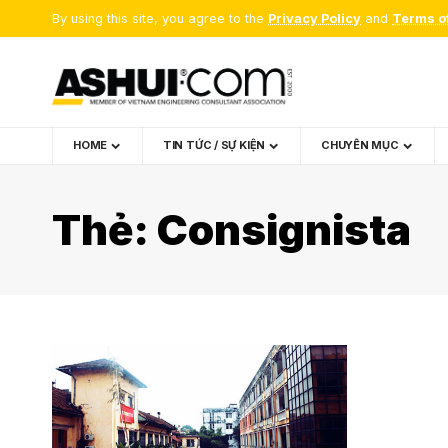
By using this site, you agree to the
Privacy Policy
and
Terms o
HOME
TIN TỨC / SỰ KIỆN
CHUYÊN MỤC
Thẻ:
Consignista