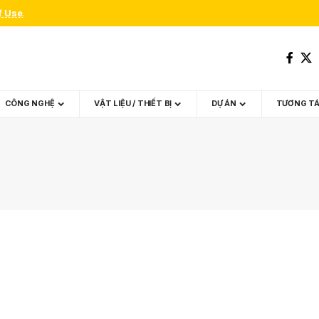
f Use
.
CÔNG NGHỆ
VẬT LIỆU / THIẾT BỊ
DỰ ÁN
TƯƠNG T