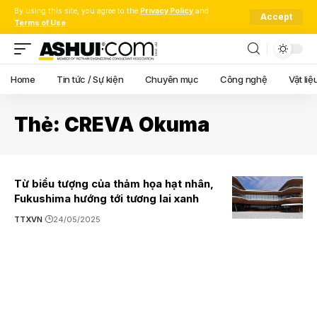
By using this site, you agree to the
Privacy Policy
and
Accept
Terms of Use
.
Home
Tin tức / Sự kiện
Chuyên mục
Công nghệ
Vật liệ
Thẻ:
CREVA Okuma
Từ biểu tượng của thảm họa hạt nhân,
Fukushima hướng tới tương lai xanh
TTXVN
24/05/2025