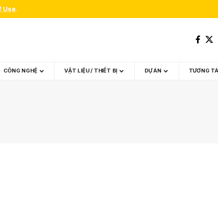
f Use
.
CÔNG NGHỆ
VẬT LIỆU / THIẾT BỊ
DỰ ÁN
TƯƠNG T