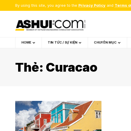
By using this site, you agree to the
Privacy Policy
and
Terms o
HOME
TIN TỨC / SỰ KIỆN
CHUYÊN MỤC
Thẻ:
Curacao