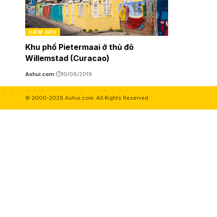
ĐIỂM ĐẾN
Khu phố Pietermaai ở thủ đô
Willemstad (Curacao)
Ashui.com
10/06/2019
© 2000-2026 Ashui.com. All Rights Reserved.