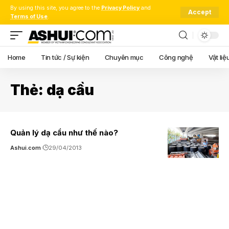
By using this site, you agree to the
Privacy Policy
and
Accept
Terms of Use
.
Home
Tin tức / Sự kiện
Chuyên mục
Công nghệ
Vật liệ
Thẻ:
dạ cầu
Quản lý dạ cầu như thế nào?
Ashui.com
29/04/2013