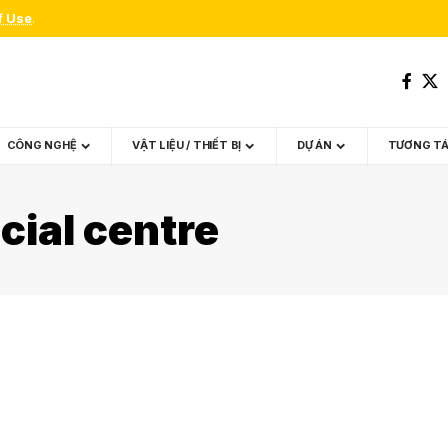
f Use
.
CÔNG NGHỆ
VẬT LIỆU / THIẾT BỊ
DỰ ÁN
TƯƠNG T
cial centre