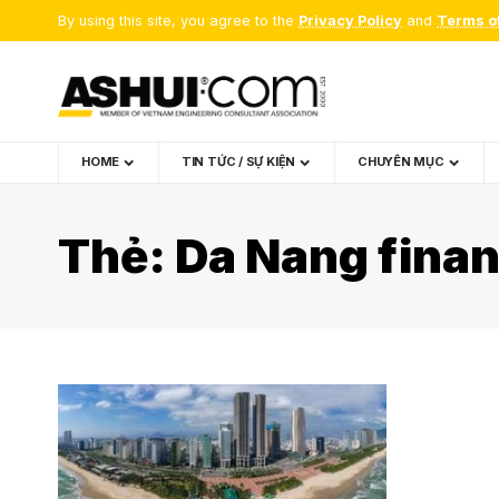
By using this site, you agree to the
Privacy Policy
and
Terms o
HOME
TIN TỨC / SỰ KIỆN
CHUYÊN MỤC
Thẻ:
Da Nang finan