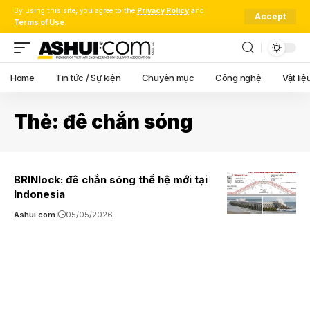
By using this site, you agree to the
Privacy Policy
and
Accept
Terms of Use
.
Home
Tin tức / Sự kiện
Chuyên mục
Công nghệ
Vật liệ
Thẻ:
đê chắn sóng
BRINlock: đê chắn sóng thế hệ mới tại
Indonesia
Ashui.com
05/05/2026