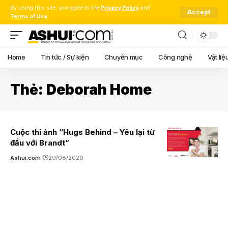
By using this site, you agree to the
Privacy Policy
and
Accept
Terms of Use
.
Home
Tin tức / Sự kiện
Chuyên mục
Công nghệ
Vật liệ
Thẻ:
Deborah Home
Cuộc thi ảnh “Hugs Behind – Yêu lại từ
đầu với Brandt”
Ashui.com
29/08/2020