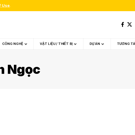
f Use
.
CÔNG NGHỆ
VẬT LIỆU / THIẾT BỊ
DỰ ÁN
TƯƠNG T
n Ngọc