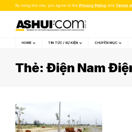
By using this site, you agree to the
Privacy Policy
and
Terms o
HOME
TIN TỨC / SỰ KIỆN
CHUYÊN MỤC
Thẻ:
Điện Nam Điệ