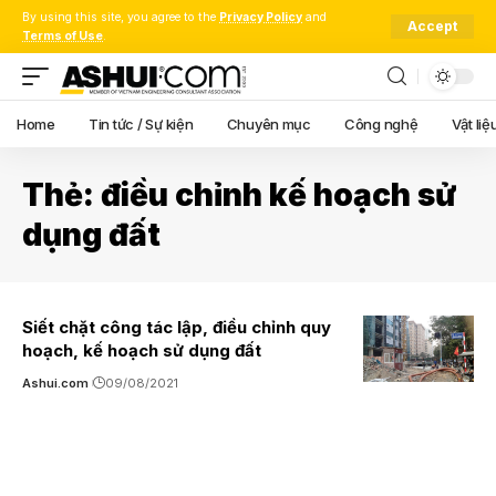
By using this site, you agree to the
Privacy Policy
and
Accept
Terms of Use
.
Home
Tin tức / Sự kiện
Chuyên mục
Công nghệ
Vật liệ
Thẻ:
điều chỉnh kế hoạch sử
dụng đất
Siết chặt công tác lập, điều chỉnh quy
hoạch, kế hoạch sử dụng đất
Ashui.com
09/08/2021