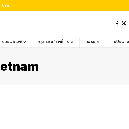
f Use
.
CÔNG NGHỆ
VẬT LIỆU / THIẾT BỊ
DỰ ÁN
TƯƠNG T
ietnam