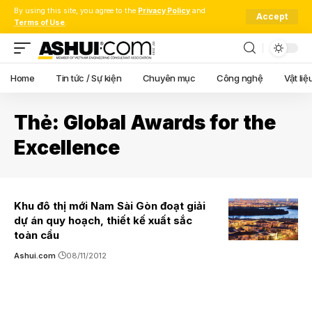
By using this site, you agree to the
Privacy Policy
and
Accept
Terms of Use
.
Home
Tin tức / Sự kiện
Chuyên mục
Công nghệ
Vật liệ
Thẻ:
Global Awards for the
Excellence
Khu đô thị mới Nam Sài Gòn đoạt giải
dự án quy hoạch, thiết kế xuất sắc
toàn cầu
Ashui.com
08/11/2012