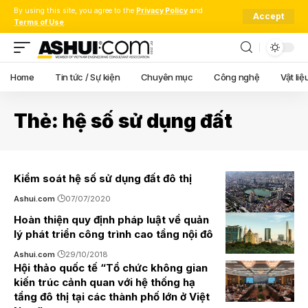
By using this site, you agree to the
Privacy Policy
and
Accept
Terms of Use
.
Home
Tin tức / Sự kiện
Chuyên mục
Công nghệ
Vật liệ
Thẻ:
hệ số sử dụng đất
Kiểm soát hệ số sử dụng đất đô thị
Ashui.com
07/07/2020
Hoàn thiện quy định pháp luật về quản
lý phát triển công trình cao tầng nội đô
Ashui.com
29/10/2018
Hội thảo quốc tế “Tổ chức không gian
kiến trúc cảnh quan với hệ thống hạ
tầng đô thị tại các thành phố lớn ở Việt