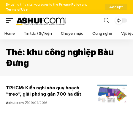
By using this site, you agree to the
Privacy Policy
and
Accept
Terms of Use
.
Home
Tin tức / Sự kiện
Chuyên mục
Công nghệ
Vật liệ
Thẻ:
khu công nghiệp Bàu
Đưng
TPHCM: Kiến nghị xóa quy hoạch
“treo”, giải phóng gần 700 ha đất
Ashui.com
09/07/2016