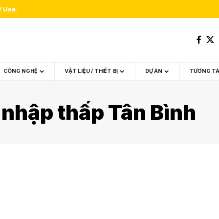
f Use
.
CÔNG NGHỆ
VẬT LIỆU / THIẾT BỊ
DỰ ÁN
TƯƠNG T
 nhập thấp Tân Bình