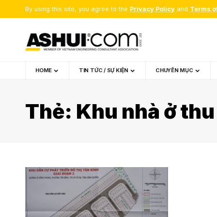
By using this site, you agree to the
Privacy Policy
and
Terms o
HOME
TIN TỨC / SỰ KIỆN
CHUYÊN MỤC
Thẻ:
Khu nhà ở thu