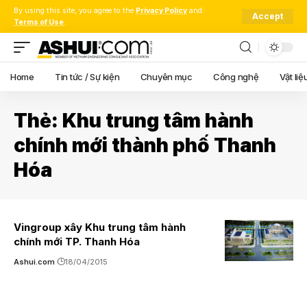
By using this site, you agree to the
Privacy Policy
and
Accept
Terms of Use
.
Home
Tin tức / Sự kiện
Chuyên mục
Công nghệ
Vật liệ
Thẻ:
Khu trung tâm hành
chính mới thành phố Thanh
Hóa
Vingroup xây Khu trung tâm hành
chính mới TP. Thanh Hóa
Ashui.com
18/04/2015