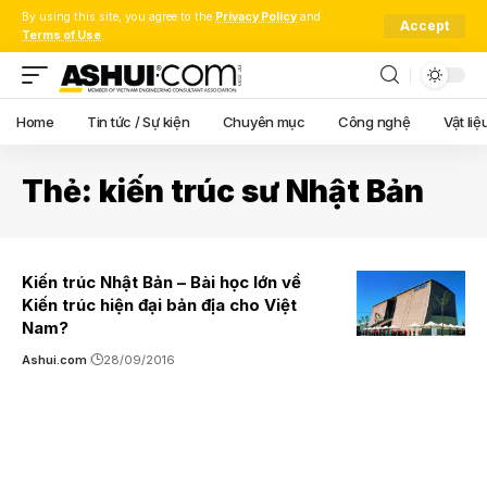
By using this site, you agree to the
Privacy Policy
and
Accept
Terms of Use
.
Home
Tin tức / Sự kiện
Chuyên mục
Công nghệ
Vật liệ
Thẻ:
kiến trúc sư Nhật Bản
Kiến trúc Nhật Bản – Bài học lớn về
Kiến trúc hiện đại bản địa cho Việt
Nam?
Ashui.com
28/09/2016