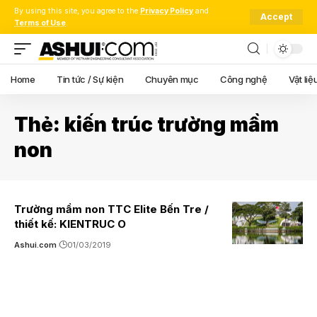
By using this site, you agree to the
Privacy Policy
and
Accept
Terms of Use
.
Home
Tin tức / Sự kiện
Chuyên mục
Công nghệ
Vật liệ
Thẻ:
kiến trúc trường mầm
non
Trường mầm non TTC Elite Bến Tre /
thiết kế: KIENTRUC O
Ashui.com
01/03/2019