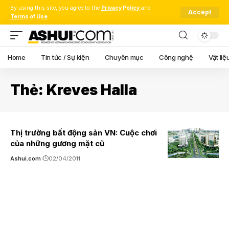
By using this site, you agree to the
Privacy Policy
and
Accept
Terms of Use
.
Home
Tin tức / Sự kiện
Chuyên mục
Công nghệ
Vật liệ
Thẻ:
Kreves Halla
Thị trường bất động sản VN: Cuộc chơi
của những gương mặt cũ
Ashui.com
02/04/2011