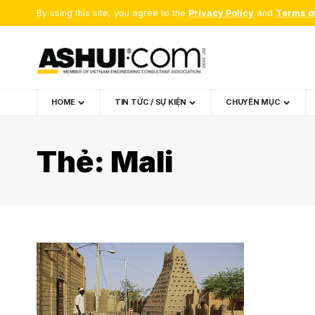
By using this site, you agree to the
Privacy Policy
and
Terms o
HOME
TIN TỨC / SỰ KIỆN
CHUYÊN MỤC
Thẻ:
Mali