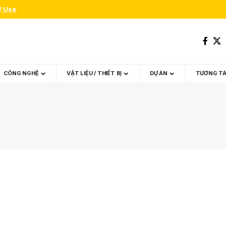
f Use
.
CÔNG NGHỆ
VẬT LIỆU / THIẾT BỊ
DỰ ÁN
TƯƠNG T