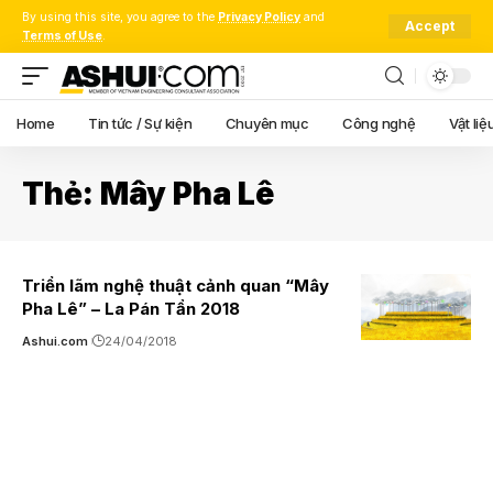
By using this site, you agree to the
Privacy Policy
and
Accept
Terms of Use
.
Home
Tin tức / Sự kiện
Chuyên mục
Công nghệ
Vật liệ
Thẻ:
Mây Pha Lê
Triển lãm nghệ thuật cảnh quan “Mây
Pha Lê” – La Pán Tẩn 2018
Ashui.com
24/04/2018