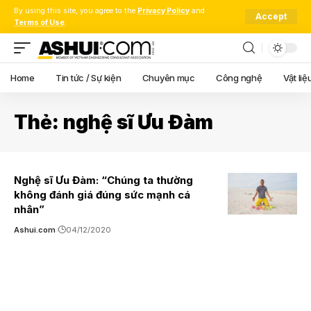
By using this site, you agree to the
Privacy Policy
and
Accept
Terms of Use
.
Home
Tin tức / Sự kiện
Chuyên mục
Công nghệ
Vật liệ
Thẻ:
nghệ sĩ Ưu Đàm
Nghệ sĩ Ưu Đàm: “Chúng ta thường
không đánh giá đúng sức mạnh cá
nhân”
Ashui.com
04/12/2020