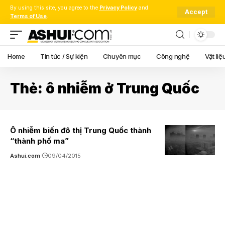
By using this site, you agree to the
Privacy Policy
and
Accept
Terms of Use
.
Home
Tin tức / Sự kiện
Chuyên mục
Công nghệ
Vật liệ
Thẻ:
ô nhiễm ở Trung Quốc
Ô nhiễm biến đô thị Trung Quốc thành
“thành phố ma”
Ashui.com
09/04/2015