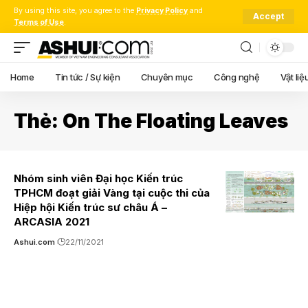
By using this site, you agree to the
Privacy Policy
and
Accept
Terms of Use
.
Home
Tin tức / Sự kiện
Chuyên mục
Công nghệ
Vật liệ
Thẻ:
On The Floating Leaves
Nhóm sinh viên Đại học Kiến trúc
TPHCM đoạt giải Vàng tại cuộc thi của
Hiệp hội Kiến trúc sư châu Á –
ARCASIA 2021
Ashui.com
22/11/2021