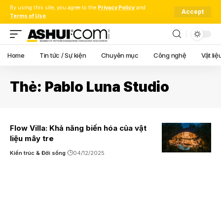
By using this site, you agree to the
Privacy Policy
and
Accept
Terms of Use
.
Home
Tin tức / Sự kiện
Chuyên mục
Công nghệ
Vật liệ
Thẻ:
Pablo Luna Studio
Flow Villa: Khả năng biến hóa của vật
liệu mây tre
Kiến trúc & Đời sống
04/12/2025