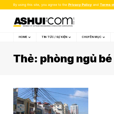
By using this site, you agree to the
Privacy Policy
and
Terms o
HOME
TIN TỨC / SỰ KIỆN
CHUYÊN MỤC
Thẻ:
phòng ngủ bé 