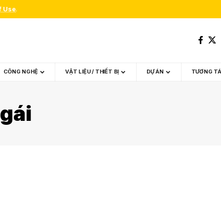
f Use
.
CÔNG NGHỆ
VẬT LIỆU / THIẾT BỊ
DỰ ÁN
TƯƠNG T
gái