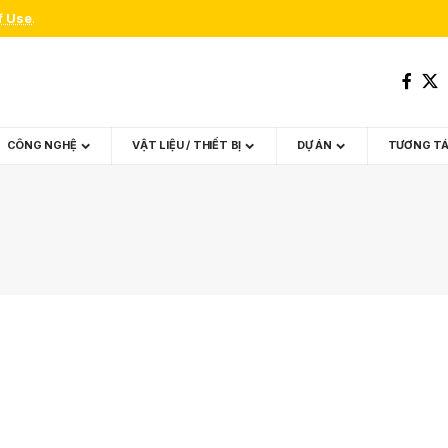
f Use
.
CÔNG NGHỆ
VẬT LIỆU / THIẾT BỊ
DỰ ÁN
TƯƠNG T