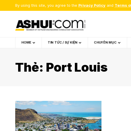
By using this site, you agree to the
Privacy Policy
and
Terms o
HOME
TIN TỨC / SỰ KIỆN
CHUYÊN MỤC
Thẻ:
Port Louis