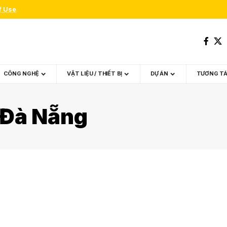
f Use
.
CÔNG NGHỆ
VẬT LIỆU / THIẾT BỊ
DỰ ÁN
TƯƠNG T
ị Đà Nẵng