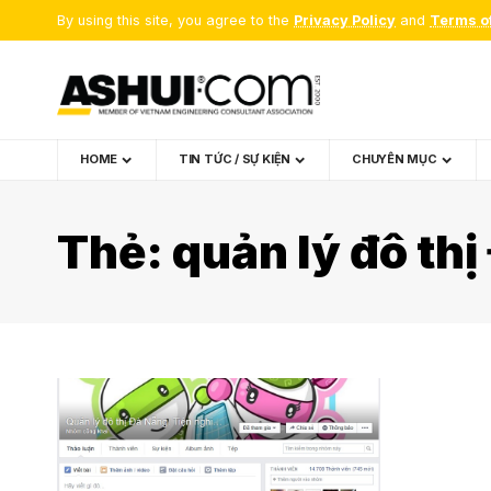
By using this site, you agree to the
Privacy Policy
and
Terms o
HOME
TIN TỨC / SỰ KIỆN
CHUYÊN MỤC
Thẻ:
quản lý đô th