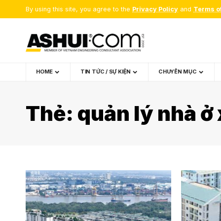
By using this site, you agree to the
Privacy Policy
and
Terms o
HOME
TIN TỨC / SỰ KIỆN
CHUYÊN MỤC
Thẻ:
quản lý nhà ở 