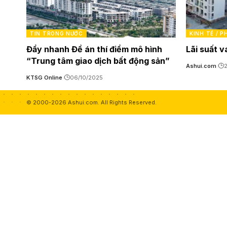
TIN TRONG NƯỚC
KINH TẾ / 
Đẩy nhanh Đề án thí điểm mô hình
Lãi suất v
“Trung tâm giao dịch bất động sản”
Ashui.com
2
KTSG Online
06/10/2025
© 2000-2026 Ashui.com. All Rights Reserved.