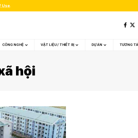
f Use
.
CÔNG NGHỆ
VẬT LIỆU / THIẾT BỊ
DỰ ÁN
TƯƠNG T
xã hội