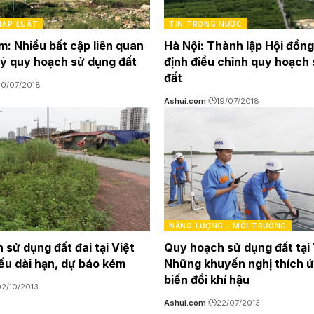
PHÁP LUẬT
TIN TRONG NƯỚC
: Nhiều bất cập liên quan
Hà Nội: Thành lập Hội đồn
lý quy hoạch sử dụng đất
định điều chỉnh quy hoạch
đất
20/07/2018
Ashui.com
19/07/2018
NĂNG LƯỢNG - MÔI TRƯỜNG
sử dụng đất đai tại Việt
Quy hoạch sử dụng đất tạ
ếu dài hạn, dự báo kém
Những khuyến nghị thích ứ
biến đổi khí hậu
2/10/2013
Ashui.com
22/07/2013