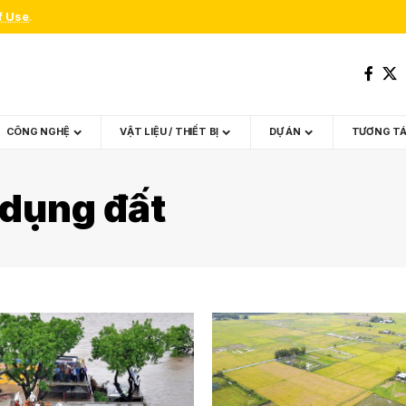
f Use
.
CÔNG NGHỆ
VẬT LIỆU / THIẾT BỊ
DỰ ÁN
TƯƠNG T
 dụng đất