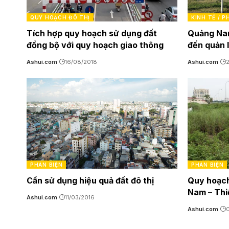
QUY HOẠCH ĐÔ THỊ
KINH TẾ / 
Tích hợp quy hoạch sử dụng đất
Quảng Nam
đồng bộ với quy hoạch giao thông
đến quản 
Ashui.com
16/08/2018
Ashui.com
PHẢN BIỆN
PHẢN BIỆN
Cần sử dụng hiệu quả đất đô thị
Quy hoạch 
Nam – Thi
Ashui.com
11/03/2016
Ashui.com
0