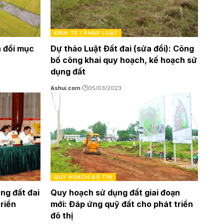
KINH TẾ / PHÁP LUẬT
n đổi mục
Dự thảo Luật Đất đai (sửa đổi): Công
bố công khai quy hoạch, kế hoạch sử
dụng đất
Ashui.com
05/03/2023
QUY HOẠCH ĐÔ THỊ
ng đất đai
Quy hoạch sử dụng đất giai đoạn
triển
mới: Đáp ứng quỹ đất cho phát triển
đô thị