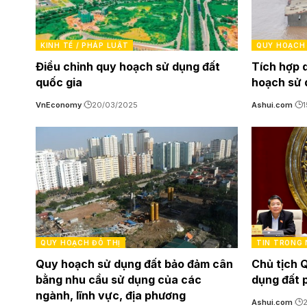
KINH TẾ / PHÁP LUẬT
QUY HOẠCH 
Điều chỉnh quy hoạch sử dụng đất
Tích hợp q
quốc gia
hoạch sử 
VnEconomy
20/03/2025
Ashui.com
QUY HOẠCH ĐÔ THỊ
TIN TRONG
Quy hoạch sử dụng đất bảo đảm cân
Chủ tịch 
bằng nhu cầu sử dụng của các
dụng đất 
ngành, lĩnh vực, địa phương
Ashui.com