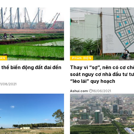
SẢN
PHẢN BIỆN
 thế biến động đất đai đến
Thay vì “sợ”, nên có cơ ch
soát nguy cơ nhà đầu tư t
“lèo lái” quy hoạch
1/08/2021
Ashui.com
16/06/2021