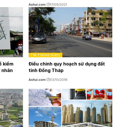
Ashui.com
17/09/2021
TIN TRONG NƯỚC
ế kiểm
Điều chỉnh quy hoạch sử dụng đất
ư nhân
tỉnh Đồng Tháp
Ashui.com
03/10/2018