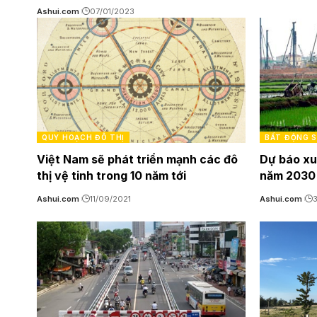
Ashui.com
07/01/2023
QUY HOẠCH ĐÔ THỊ
BẤT ĐỘNG 
Việt Nam sẽ phát triển mạnh các đô
Dự báo xu
thị vệ tinh trong 10 năm tới
năm 2030
Ashui.com
11/09/2021
Ashui.com
3