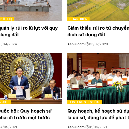
ĐÔ THỊ
PHẢN BIỆN
uản lý rủi ro lũ lụt với quy
Giảm thiểu rủi ro từ chuyể
dụng đất
đích sử dụng đất
15/04/2024
Ashui.com
03/07/2023
 NƯỚC
TIN TRONG NƯỚC
Quốc hội: Quy hoạch sử
Quy hoạch, kế hoạch sử dụ
phải đi trước một bước
là cơ sở, động lực để phát 
24/09/2021
Ashui.com
18/09/2021