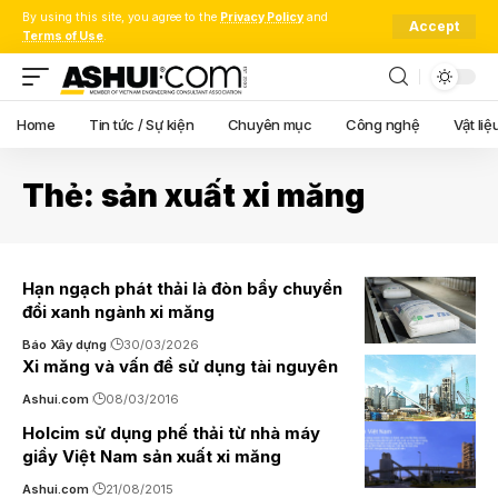
By using this site, you agree to the
Privacy Policy
and
Accept
Terms of Use
.
Home
Tin tức / Sự kiện
Chuyên mục
Công nghệ
Vật liệ
Thẻ:
sản xuất xi măng
Hạn ngạch phát thải là đòn bẩy chuyển
đổi xanh ngành xi măng
Báo Xây dựng
30/03/2026
Xi măng và vấn đề sử dụng tài nguyên
Ashui.com
08/03/2016
Holcim sử dụng phế thải từ nhà máy
giầy Việt Nam sản xuất xi măng
Ashui.com
21/08/2015