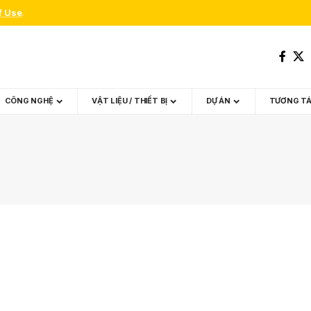
f Use
.
CÔNG NGHỆ
VẬT LIỆU / THIẾT BỊ
DỰ ÁN
TƯƠNG T