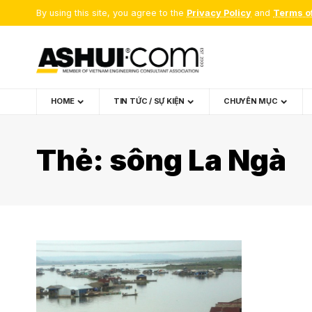
By using this site, you agree to the
Privacy Policy
and
Terms o
HOME
TIN TỨC / SỰ KIỆN
CHUYÊN MỤC
Thẻ:
sông La Ngà