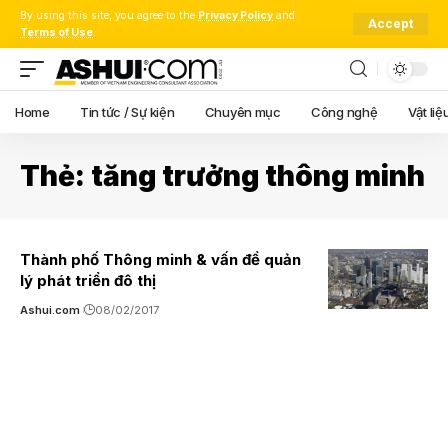
By using this site, you agree to the
Privacy Policy
and
Accept
Terms of Use
.
Home
Tin tức / Sự kiện
Chuyên mục
Công nghệ
Vật liệ
Thẻ:
tăng trưởng thông minh
Thành phố Thông minh & vấn đề quản
lý phát triển đô thị
Ashui.com
08/02/2017