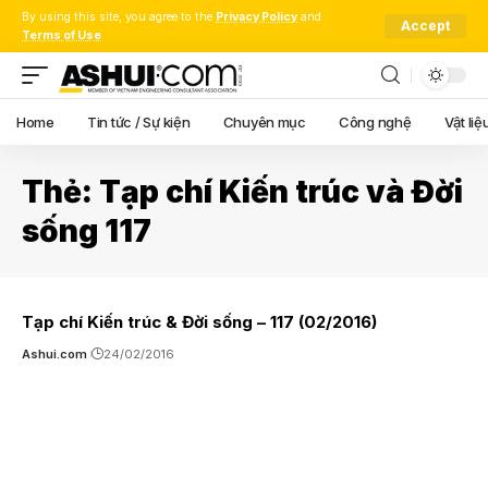
By using this site, you agree to the
Privacy Policy
and
Accept
Terms of Use
.
Home
Tin tức / Sự kiện
Chuyên mục
Công nghệ
Vật liệ
Thẻ:
Tạp chí Kiến trúc và Đời
sống 117
Tạp chí Kiến trúc & Đời sống – 117 (02/2016)
Ashui.com
24/02/2016