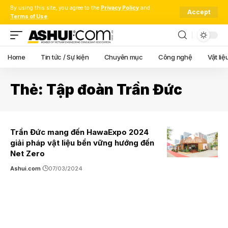
By using this site, you agree to the
Privacy Policy
and
Accept
Terms of Use
.
Home
Tin tức / Sự kiện
Chuyên mục
Công nghệ
Vật liệ
Thẻ:
Tập đoàn Trần Đức
Trần Đức mang đến HawaExpo 2024
giải pháp vật liệu bền vững hướng đến
Net Zero
Ashui.com
07/03/2024