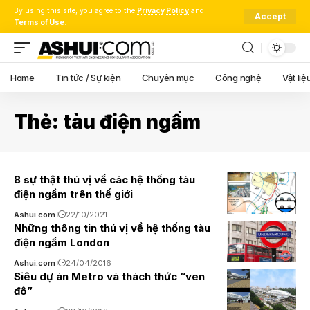
By using this site, you agree to the
Privacy Policy
and
Accept
Terms of Use
.
Home
Tin tức / Sự kiện
Chuyên mục
Công nghệ
Vật liệ
Thẻ:
tàu điện ngầm
8 sự thật thú vị về các hệ thống tàu
điện ngầm trên thế giới
Ashui.com
22/10/2021
Những thông tin thú vị về hệ thống tàu
điện ngầm London
Ashui.com
24/04/2016
Siêu dự án Metro và thách thức “ven
đô”