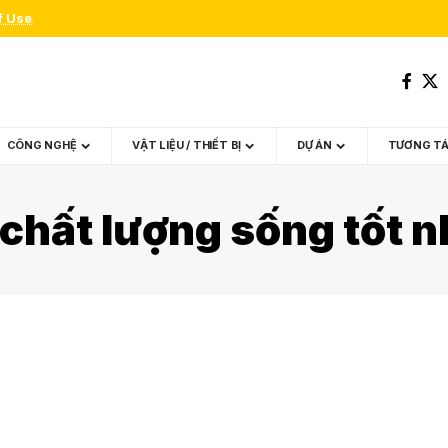
f Use
.
CÔNG NGHỆ
VẬT LIỆU / THIẾT BỊ
DỰ ÁN
TƯƠNG T
chất lượng sống tốt nh