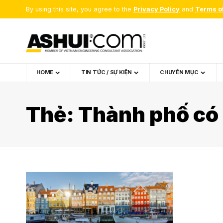
By using this site, you agree to the
Privacy Policy
and
Terms o
HOME
TIN TỨC / SỰ KIỆN
CHUYÊN MỤC
Thẻ:
Thành phố có 