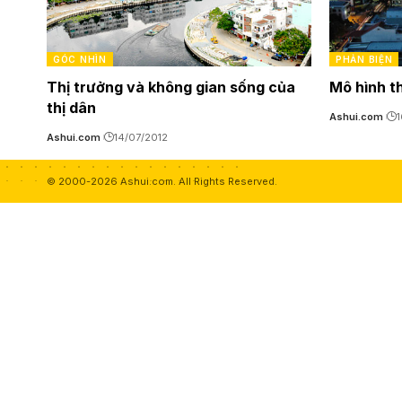
GÓC NHÌN
PHẢN BIỆN
Thị trưởng và không gian sống của
Mô hình t
thị dân
Ashui.com
1
Ashui.com
14/07/2012
© 2000-2026 Ashui.com. All Rights Reserved.